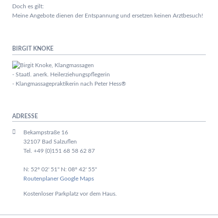
Doch es gilt:
Meine Angebote dienen der Entspannung und ersetzen keinen Arztbesuch!
BIRGIT KNOKE
- Staatl. anerk. Heilerziehungspflegerin
- Klangmassagepraktikerin nach Peter Hess®
ADRESSE
Bekampstraße 16
32107 Bad Salzuflen
Tel. +49 (0)151 68 58 62 87
N: 52º 02' 51" N: 08º 42' 55"
Routenplaner Google Maps
Kostenloser Parkplatz vor dem Haus.