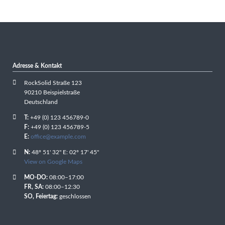
Adresse & Kontakt
RockSolid Straße 123
90210 Beispielstraße
Deutschland
T:
+49 (0) 123 456789-0
F:
+49 (0) 123 456789-5
E:
office@example.com
N:
48º 51' 32" E: 02º 17' 45"
View on Google Maps
MO-DO:
08:00–17:00
FR, SA:
08:00–12:30
SO, Feiertag:
geschlossen