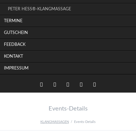
PETER HESS®-KLANGMASSAGE
TERMINE
GUTSCHEIN
FEEDBACK
KONTAKT
IMPRESSUM
Twitter
LinkedIn
Instagram
Facebook
RSS-
Events-Details
Feed
KLANGMASSAGEN
Events-Details