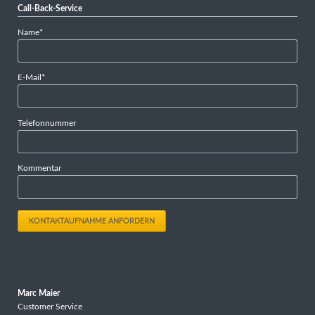
Call-Back-Service
Pflichtfeld
Name
*
Pflichtfeld
E-Mail
*
Telefonnummer
Kommentar
KONTAKTAUFNAHME ANFORDERN
Marc Maier
Customer Service